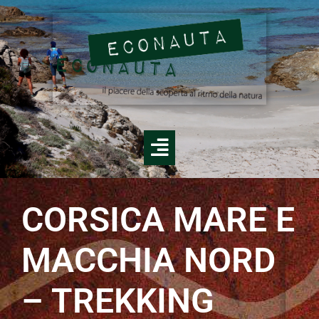
CORSICA MARE E
MACCHIA NORD
– TREKKING