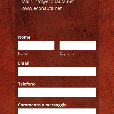
Mail: info@econauta.net
www.econauta.net
Nome
*
Nome
Cognome
Email
*
Telefono
Commento o messaggio
*