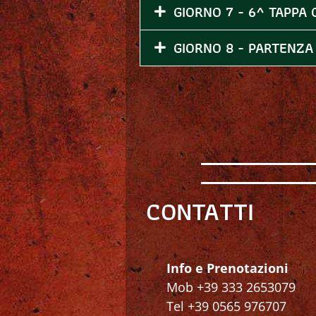
GIORNO 7 - 6^ TAPPA
GIORNO 8 - PARTENZA
CONTATTI
Info e Prenotazioni
Mob +39 333 2653079
Tel +39 0565 976707