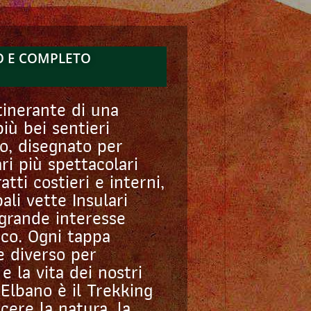
LO E COMPLETO
tinerante di una
iù bei sentieri
so, disegnato per
ri più spettacolari
ratti costieri e interni,
ali vette Insulari
 grande interesse
ico. Ogni tappa
e diverso per
 e la vita dei nostri
Elbano è il Trekking
cere la natura, la