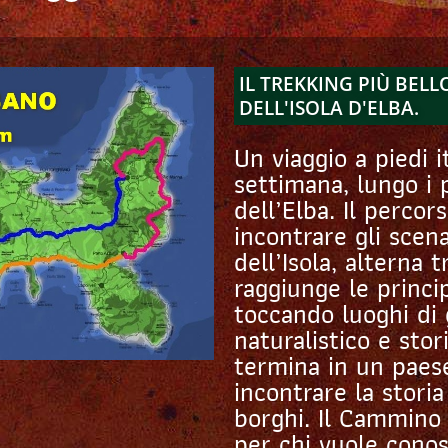
IL TREKKING PIÙ BEL
DELL'ISOLA D'ELBA.
Un viaggio a piedi i
settimana, lungo i p
dell’Elba. Il percor
incontrare gli scena
dell’Isola, alterna t
raggiunge le princip
toccando luoghi di
naturalistico e stor
termina in un paes
incontrare la storia
borghi. Il Cammino 
per chi vuole conos