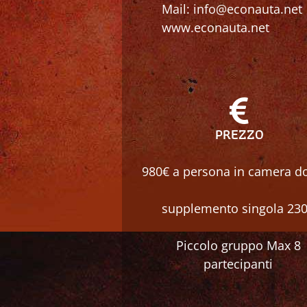
Mail: info@econauta.net
www.econauta.net
PREZZO
980€ a persona in camera d
supplemento singola 23
Piccolo gruppo Max 8
partecipanti