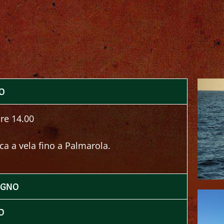
O
re 14.00
ca a vela fino a Palmarola.
UGNO
O