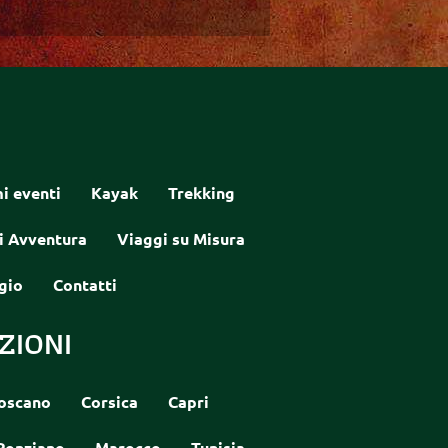
i eventi
Kayak
Trekking
i Avventura
Viaggi su Misura
gio
Contatti
ZIONI
oscano
Corsica
Capri
Ponziano
Marocco
Tunisia