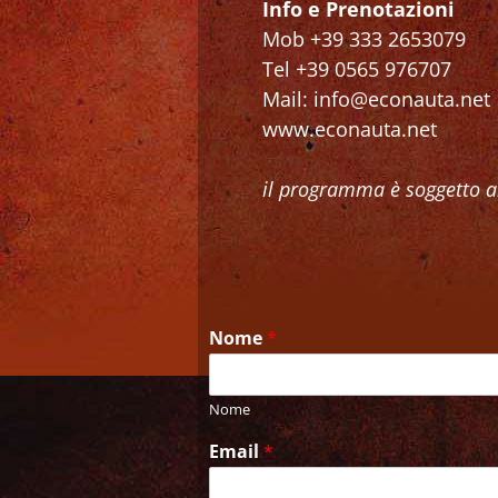
Info e Prenotazioni
Mob +39 333 2653079
Tel +39 0565 976707
Mail: info@econauta.net
www.econauta.net
il programma è soggetto al
Nome
*
Nome
Email
*