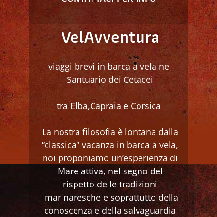
VelAvventura
viaggi brevi in barca a vela nel
Santuario dei Cetacei
tra Elba,Capraia e Corsica
La nostra filosofia è lontana dalla
“classica” vacanza in barca a vela,
noi proponiamo un’esperienza di
Mare attiva, nel segno del
rispetto delle tradizioni
marinaresche e soprattutto della
conoscenza e della salvaguardia