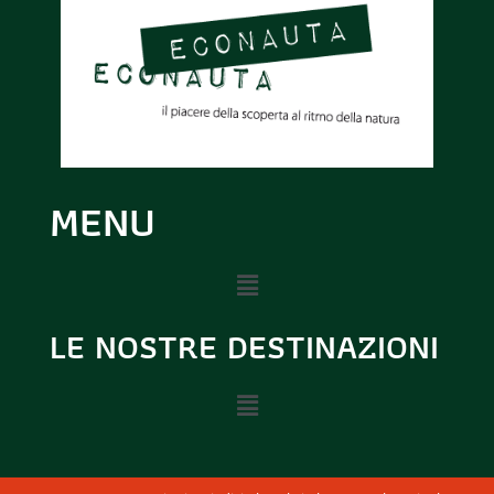
A
V
I
G
A
MENU
Z
I
LE NOSTRE DESTINAZIONI
O
N
E