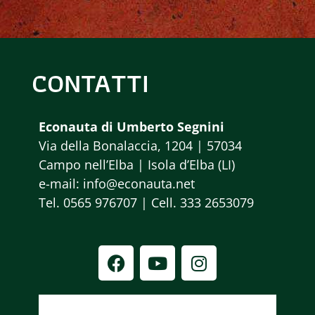
R
O
v
C
D
i
A
I
g
CONTATTI
a
E
E
z
V
V
Econauta di Umberto Segnini
i
Via della Bonalaccia, 1204 | 57034
I
E
o
Campo nell’Elba | Isola d’Elba (LI)
S
N
e-mail: info@econauta.net
n
Tel. 0565 976707 | Cell. 333 2653079
e
T
T
E
I
N