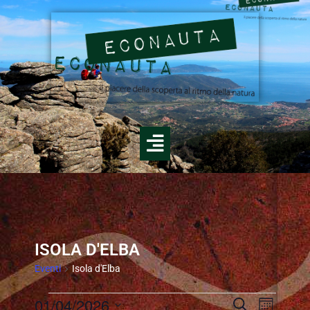
ISOLA D'ELBA
Eventi
Isola d'Elba
E
01/04/2026
E
C