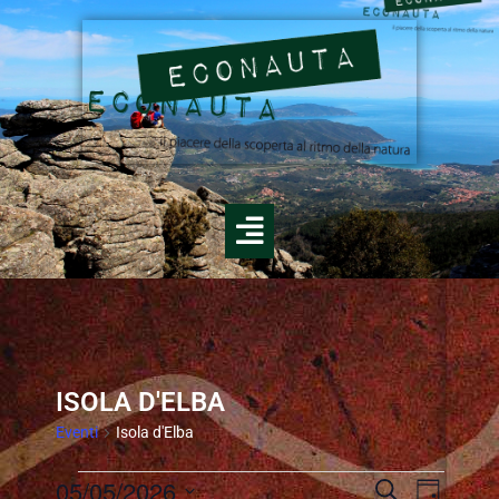
ISOLA D'ELBA
Eventi
Isola d'Elba
E
05/05/2026
E
C