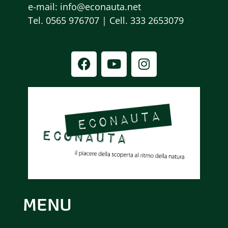
A
e-mail: info@econauta.net
V
Tel. 0565 976707 | Cell. 333 2653079
I
G
A
Z
I
O
N
MENU
E