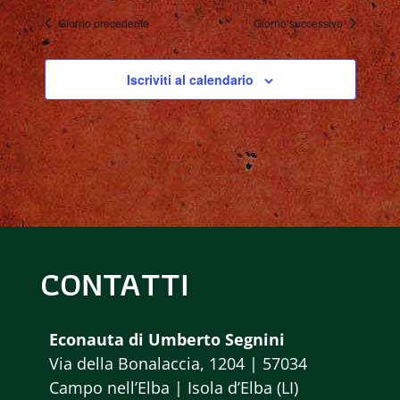
R
v
Giorno precedente
Giorno successivo
C
i
A
g
Iscriviti al calendario
a
E
z
V
i
I
o
S
n
e
CONTATTI
T
E
Econauta di Umberto Segnini
N
Via della Bonalaccia, 1204 | 57034
Campo nell’Elba | Isola d’Elba (LI)