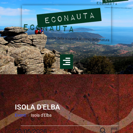
ISOLA D'ELBA
Eventi
Isola d'Elba
E
23/05/2026
E
C