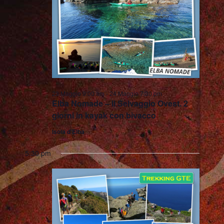
A
V
I
G
A
23 Maggio 9:00 am
-
24 Maggio 7:30 pm
Elba Nomade – Il Selvaggio Ovest. 2
Z
giorni in kayak con bivacco
I
Isola d'Elba
O
5:30 pm
N
E