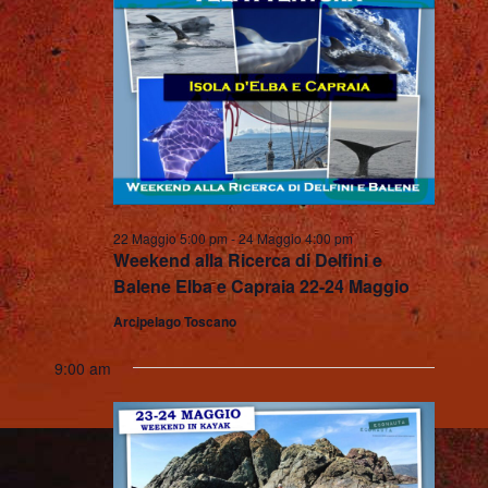
R
v
C
i
A
g
a
E
z
V
i
I
22 Maggio 5:00 pm
-
24 Maggio 4:00 pm
o
Weekend alla Ricerca di Delfini e
S
n
Balene Elba e Capraia 22-24 Maggio
e
Arcipelago Toscano
T
9:00 am
E
N