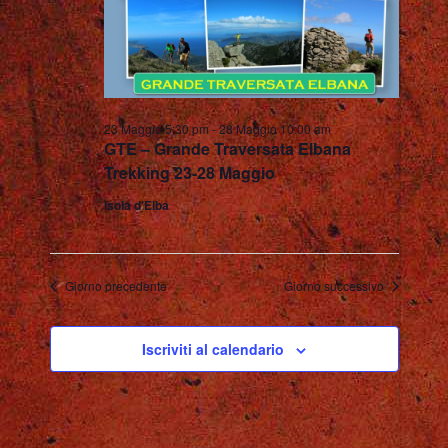
23 Maggio 5:30 pm
-
28 Maggio 10:00 am
GTE – Grande Traversata Elbana
Trekking 23-28 Maggio
Isola d'Elba
Giorno precedente
Giorno successivo
Iscriviti al calendario