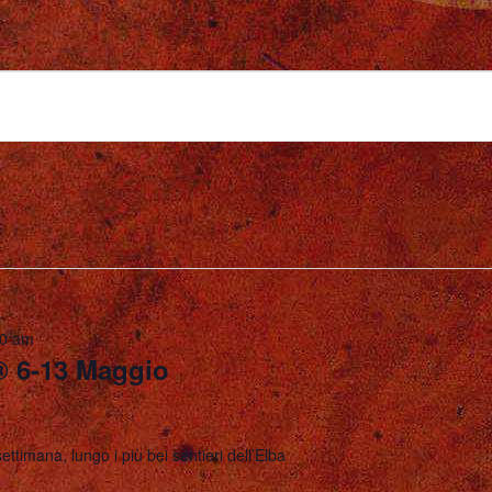
00 am
® 6-13 Maggio
ettimana, lungo i più bei sentieri dell’Elba