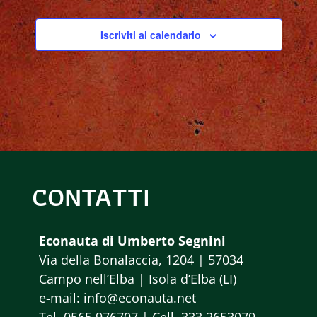
R
v
C
i
Iscriviti al calendario
A
g
a
E
z
V
i
I
o
S
CONTATTI
n
e
T
Econauta di Umberto Segnini
E
Via della Bonalaccia, 1204 | 57034
N
Campo nell’Elba | Isola d’Elba (LI)
e-mail: info@econauta.net