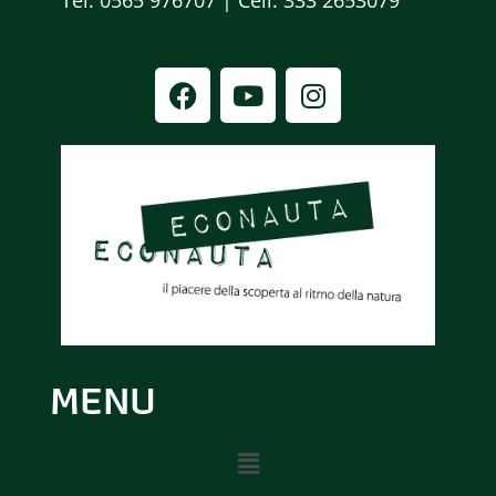
A
Tel. 0565 976707 | Cell. 333 2653079
V
I
G
A
Z
I
O
MENU
N
E