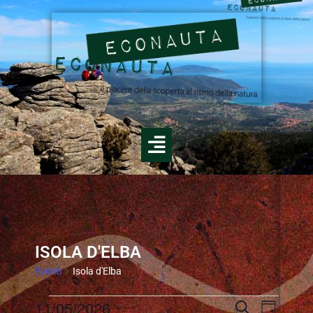
ISOLA D'ELBA
Eventi
Isola d'Elba
E
11/05/2026
E
C